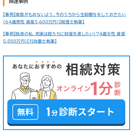
関連事例
方法があるのかなどについてご紹介します。この記事はこ
んな方におすすめ：「甥や姪に財産を残したい人」「おじやお
ばから相続を受ける人」 「甥・姪」一定条件がそろうと、相続
【事例】家族がもめないよう、今のうちから生前贈与をしておきたい
人になれる可...
（64歳男性 資産5,600万円）【税理士執筆】
【事例】独身の私、死後は姪たちに財産を渡したい（74歳女性 資産
5,850万円）【行政書士執筆】