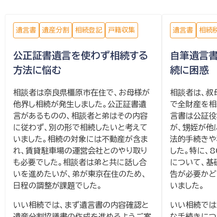
遺言書
遺産分割
相続登記
戸籍収集
遺言書
相続
公正証書遺言を使わず相続する
自筆遺言書
方法に悩む
続に困惑
相談者は奈良県橿原市在住で、お母様が
相談者は、叔
他界し相続が発生しました。公正証書遺
で全財産を相
言があるものの、相談者と弟はその内容
言書は公証役
に従わず、別の形で相続したいと考えて
が、甥姪が他
いました。相続の対象には不動産が含ま
法的手続きや
れ、賃貸駐車場の運営会社とのやり取り
した。特に、
も必要でした。相談者は弟と共に話し合
について、基
いを進めたいが、弟が東京在住のため、
告が必要かど
日程の調整が課題でした。
いました。
いい相続では、まず遺言書の内容確認と
いい相続では
遺産分割協議書の作成を進めるようご案
な手続きにつ