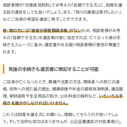
相談者様が「任意後見契約」でお考えの「信頼できる方」に、財産を譲
る旨の遺言をしても良いでしょう。また、「残りの遺産は寄付したい」
などご自身の希望を遺言に残すことができます。
姪・甥の方には「遺留分侵害額請求権」がない
ため、相談者様がお考
えの「信頼できる方」を遺言執行者に指定すれば、亡くなった後の手
続きもスムーズに進み、遺言書がある限り相談者様の意思が尊重さ
れます。
死後の手続きも遺言書に明記することが可能
ご自身が亡くなったとき、葬儀や法要の方法、関係者への死亡の連
絡、役所への死亡届の提出、健康保険や年金の資格抹消申請、遺品整
理、家財道具や生活用品の処分、公共料金の解約など、
いろいろな手
続きを誰かがしなければいけません。
これらは財産を譲る方にお願いし、理解してもらうのが良いでしょ
う。そして法的な効力はありませんが、公正証書遺言の付言事項とし