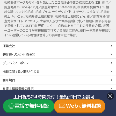
相続関連ポータルサイトを対象とした口コミ評価件数の結果による（自社調べ／
調査時期：2024年12月／調査対象サイト：いい相続、相続費用見積ガイド、相
続会議、ベンナビ相続、相続プラス、そうぞくガイド、ミツモア、つぐなび、相続弁
護士ドットコム、相続弁護士相談広場、相続弁護士相談Cafe、他／調査方法：調
査対象サイトにアクセスし、士業個人及び士業事務所に対して相続に関する内容
で掲載されている口コミ評価=レビュー点数のある口コミの件数を合算。※同
一ユーザーの口コミが重複掲載されている場合は除外。※同一事業者が複数サ
イトを運営している場合は合算して事業者単位で集計）
運営会社
著作権・リンク・免責事項
プライバシーポリシー
掲載に関するお問い合わせ
利用規約
弁護士情報掲載の趣旨
土日祝も24時間受付！最短即日で面談可
株式会社鎌倉新書は個人情報保護を目的にプライバシーマーク
電話で無料相談
Web
無料相談
で
を取得しています。