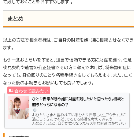
て残しておくことをおすすめします 。
まとめ
以上の方法で相談者様は、ご自身の財産を姪・甥に相続させなくでき
ます。
もう一度おさらいをすると、遺言で信頼できる方に財産を譲り、任意
後見契約や遺言の公正証書でその方に頼んでおけば、将来認知症に
なっても、身の回りのことや各種手続きをしてもらえます。また、亡く
なった後の手続きもお願いしても良いでしょう。
ひとり世帯が甥や姪に財産を残したいと思ったら。相続と
贈与どっちになるの？
おひとりさまと言われているひとり世帯、人生アクティブに
過ごしてきたけれど、そろそろ終活を考えてみよう……。そ
んなとき、ふと、自分が亡くなったら大切な財産はかわいい
姪っ子（甥っ子）に相続してあげたいという望みが脳裏に浮
かぶかもしれません。 この記事では、被相続人の甥や姪が
相続人になれるのか、財産を残してあげるにはどのような