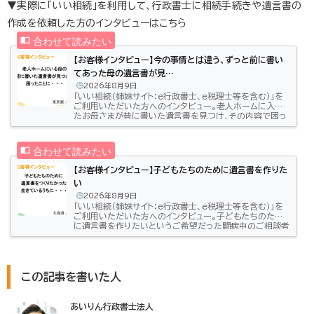
▼実際に「いい相続」を利用して、行政書士に相続手続きや遺言書の
作成を依頼した方のインタビューはこちら
【お客様インタビュー】今の事情とは違う、ずっと前に書い
てあった母の遺言書が見…
2026年8月9日
「いい相続（姉妹サイト：e行政書士、e税理士等を含む）」を
ご利用いただいた方へのインタビュー。老人ホームに入っ
たお母さまが昔に書いた遺言書を見つけ、その内容で困っ
てしまったご相談者様（東京都/40代女性）。「いい相続」に
相談したことで、どのようにお悩みを解決したのかお話い
ただきました。「いい相続」に連絡をしたのは古い遺言書が
見つかったから私は養子でして、今の母は父方の祖父の兄
妹で、私の大叔母にあたります。実母はすでに亡くなってい
【お客様インタビュー】子どもたちのために遺言書を作りた
て、小さいころから大叔母とは仲がよかったことから、6年
い
前に大叔母の生活…
2026年8月9日
「いい相続（姉妹サイト：e行政書士、e税理士等を含む）」を
ご利用いただいた方へのインタビュー。子どもたちのため
に遺言書を作りたいというご希望だった闘病中のご相談者
様（北海道/60代男性）どのようにお悩みを解決したのか
お話しいただきました。「いい相続」に連絡をしたのは遺言
書を作ってと頼まれたから私は癌で余命宣告を受けていま
して、子どもたちから遺言を書いて欲しいとお願いされた
ので遺言書を作ることにしました。インターネットで自分が
この記事を書いた人
住んでいる地域の行政書士や司法書士を探しました。それ
でこの「いい相続」のサ…
あいりん行政書士法人