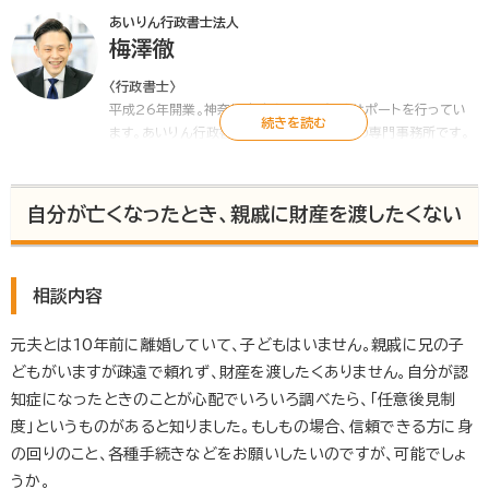
あいりん行政書士法人
梅澤徹
〈行政書士〉
平成26年開業。神奈川東京を中心に相続サポートを行ってい
ます。あいりん行政書士法人は、相続、遺言の専門事務所です。
相談者に寄り添い共に解決していく「身近な暮らしの法律家」に
なることを使命としています。無料相談件数600件の実績か
ら、わかりやすい言葉で相談者の「困った」を解決します。
自分が亡くなったとき、親戚に財産を渡したくない
▶
あいりん行政書士法人
相談内容
元夫とは10年前に離婚していて、子どもはいません。親戚に兄の子
どもがいますが疎遠で頼れず、財産を渡したくありません。自分が認
知症になったときのことが心配でいろいろ調べたら、「任意後見制
度」というものがあると知りました。もしもの場合、信頼できる方に身
の回りのこと、各種手続きなどをお願いしたいのですが、可能でしょ
うか。