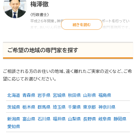
梅澤徹
〈行政書士〉
平成26年開業。神奈川東京を中心に相続サポートを行ってい
ます。あいりん行政書士法人は、相続、遺言の専門事務所です。
相談者に寄り添い共に解決していく「身近な暮らしの法律家」に
なることを使命としています。無料相談件数600件の実績か
ら、わかりやすい言葉で相談者の「困った」を解決します。
ご希望の地域の専門家を探す
▶
あいりん行政書士法人
ご相談される方のお住いの地域、遠く離れたご実家の近くなど、ご希
望に応じてお選びください。
北海道
青森県
岩手県
宮城県
秋田県
山形県
福島県
茨城県
栃木県
群馬県
埼玉県
千葉県
東京都
神奈川県
新潟県
富山県
石川県
福井県
山梨県
長野県
岐阜県
静岡県
愛知県