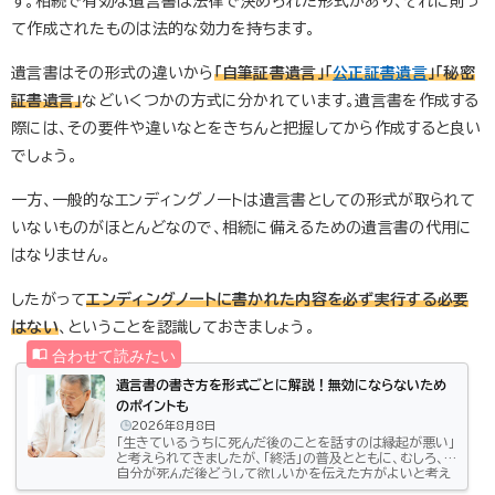
す。相続で有効な遺言書は法律で決められた形式があり、それに則っ
て作成されたものは法的な効力を持ちます。
遺言書はその形式の違いから
「自筆証書遺言」「
公正証書遺言
」「秘密
証書遺言」
などいくつかの方式に分かれています。遺言書を作成する
際には、その要件や違いなとをきちんと把握してから作成すると良い
でしょう。
一方、一般的なエンディングノートは遺言書としての形式が取られて
いないものがほとんどなので、相続に備えるための遺言書の代用に
はなりません。
したがって
エンディングノートに書かれた内容を必ず実行する必要
はない
、ということを認識しておきましょう。
遺言書の書き方を形式ごとに解説！無効にならないため
のポイントも
2026年8月8日
「生きているうちに死んだ後のことを話すのは縁起が悪い」
と考えられてきましたが、「終活」の普及とともに、むしろ、
自分が死んだ後どうして欲しいかを伝えた方がよいと考え
る方も増え、生前に遺言書の作成を検討される方も増えて