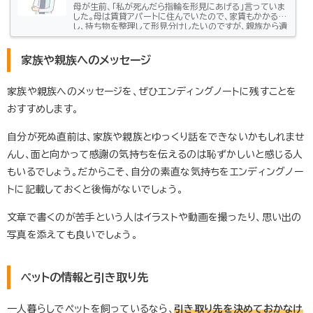
母が生前、「私が死んだら指輪を形見にあげる」言っていま
した。母は賃貸アパートに住んでいたので、家賃もかかる
し、持ち物を整理して形見分けしたいのですが、親族から遺
産分割協議が終わるまで待つよう言われました。先に形見
分けをすると問題ですか？お母様の思いを実現したいとい
う相談者の気持ちとは別に、法的には「被相続人（亡くなっ
家族や親族へのメッセージ
た人）がこう言っていた」ということだけを理由に形見分け
などをできない場合があります。財産的価値があるものに
ついては、取り扱いに注意が必要です。遺言書がなければ
家族や親族へのメッセージを、ぜひエンディングノートに残すことを
法的効力はないそもそ...
おすすめします。
自分が死ぬ直前は、家族や親族とゆっくり話をできないかもしれませ
んし、面と向かって感謝の気持ちを伝えるのは恥ずかしいと感じる人
もいるでしょう。だからこそ、自分の素直な気持ちをエンディングノー
トに記載しておくと後悔がないでしょう。
文章で書くのが苦手という人はイラストや動画を撮ったり、思い出の
写真を添えても良いでしょう。
ペットの情報と引き取り先
一人暮らしでペットを飼っているなら、
引き取り先を決めておかなけ