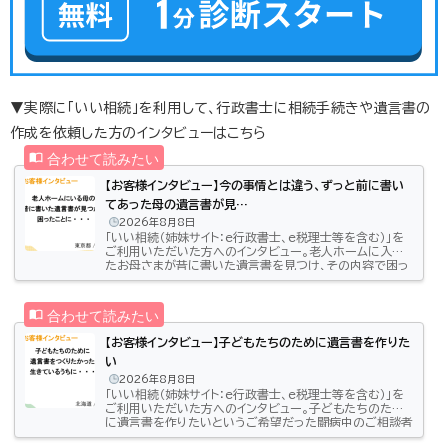
▼実際に「いい相続」を利用して、行政書士に相続手続きや遺言書の
作成を依頼した方のインタビューはこちら
【お客様インタビュー】今の事情とは違う、ずっと前に書い
てあった母の遺言書が見…
2026年8月8日
「いい相続（姉妹サイト：e行政書士、e税理士等を含む）」を
ご利用いただいた方へのインタビュー。老人ホームに入っ
たお母さまが昔に書いた遺言書を見つけ、その内容で困っ
てしまったご相談者様（東京都/40代女性）。「いい相続」に
相談したことで、どのようにお悩みを解決したのかお話い
ただきました。「いい相続」に連絡をしたのは古い遺言書が
見つかったから私は養子でして、今の母は父方の祖父の兄
妹で、私の大叔母にあたります。実母はすでに亡くなってい
【お客様インタビュー】子どもたちのために遺言書を作りた
て、小さいころから大叔母とは仲がよかったことから、6年
い
前に大叔母の生活…
2026年8月8日
「いい相続（姉妹サイト：e行政書士、e税理士等を含む）」を
ご利用いただいた方へのインタビュー。子どもたちのため
に遺言書を作りたいというご希望だった闘病中のご相談者
様（北海道/60代男性）どのようにお悩みを解決したのか