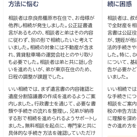
方法に悩む
続に困惑
相談者は奈良県橿原市在住で、お母様が
相談者は、叔
他界し相続が発生しました。公正証書遺
で全財産を相
言があるものの、相談者と弟はその内容
言書は公証役
に従わず、別の形で相続したいと考えて
が、甥姪が他
いました。相続の対象には不動産が含ま
法的手続きや
れ、賃貸駐車場の運営会社とのやり取り
した。特に、
も必要でした。相談者は弟と共に話し合
について、基
いを進めたいが、弟が東京在住のため、
告が必要かど
日程の調整が課題でした。
いました。
いい相続では、まず遺言書の内容確認と
いい相続では
遺産分割協議書の作成を進めるようご案
な手続きにつ
内しました。行政書士を通じて、必要な書
相談をご案内
類や手続きの流れを整理し、兄弟が納得
税の申告方法
する形で相続を進められるようサポートし
に理解を深め
ました。無料相談を起点に、専門家と共に
きの進め方を
具体的な手続き方法を確認していただけ