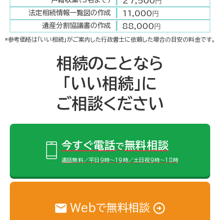
27,500
戸籍収集（3名まで）
円
11,000
法定相続情報一覧図の作成
円
88,000
遺産分割協議書の作成
円
*参考価格は「いい相続」がご案内した行政書士に依頼した場合の目安の料金です。
相続のことなら
「いい相続」に
ご相談ください
今すぐ電話
無料相談
で
通話無料／平日9時～19時／土日祝9時～18時
Webで無料相談