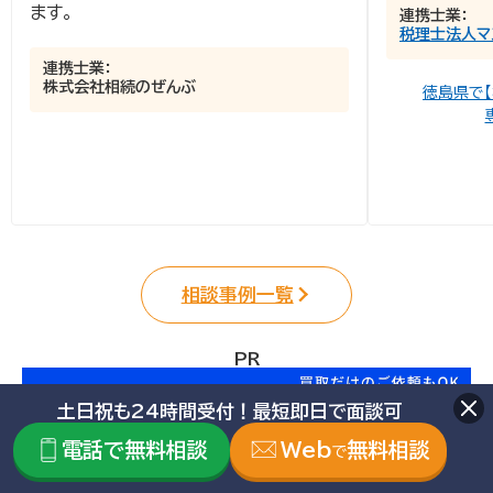
ます。
連携士業：
税理士法人マ
連携士業：
株式会社相続のぜんぶ
徳島県で
相談事例一覧
PR
土日祝も24時間受付！最短即日で面談可
電話で無料相談
Web
無料相談
で