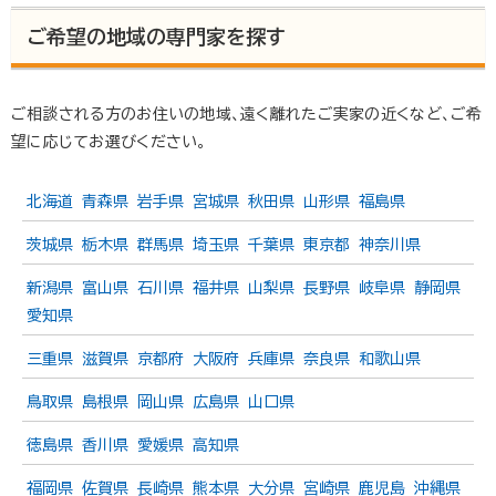
お話しいただきました。「いい相続」に連絡をしたのは遺言
書を作ってと頼まれたから私は癌で余命宣告を受けていま
ご希望の地域の専門家を探す
して、子どもたちから遺言を書いて欲しいとお願いされた
ので遺言書を作ることにしました。インターネットで自分が
住んでいる地域の行政書士や司法書士を探しました。それ
でこの「いい相続」のサ…
ご相談される方のお住いの地域、遠く離れたご実家の近くなど、ご希
望に応じてお選びください。
北海道
青森県
岩手県
宮城県
秋田県
山形県
福島県
茨城県
栃木県
群馬県
埼玉県
千葉県
東京都
神奈川県
新潟県
富山県
石川県
福井県
山梨県
長野県
岐阜県
静岡県
愛知県
三重県
滋賀県
京都府
大阪府
兵庫県
奈良県
和歌山県
鳥取県
島根県
岡山県
広島県
山口県
徳島県
香川県
愛媛県
高知県
福岡県
佐賀県
長崎県
熊本県
大分県
宮崎県
鹿児島
沖縄県