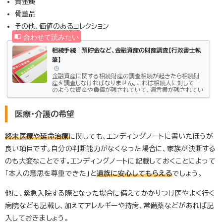
貴金属
骨董品
その他、価値のあるコレクション
相続手続｜預貯金など、金融資産の財産調査【行政書士執
筆】
金融資産に関する相続財産の調査相続が起きたら相続財
産を調査しなければなりません。これは相続人に対してど
のような資産や負債が残されていて、遺言書が残されてい
ない場合には遺産分割協議の際にその対象となるものを
把握する必要があるからです。この記事ではそのような相
続財産の中でも金融資産（預貯金）に関する調査について
医療・介護の希望
解説をしたいと思います。財産調査の基礎知識金融資産の
財産調査について解説をする前に、相続財産の調査につい
ての基礎知識を確認しておきましょう。相続財産の種類相
終末医療や延命治療
に関しても、エンディングノートに書いたほうが
続財産にはプラスの財産とマイナス...
良い項目です。自分の判断能力がなくなった場合に、家族が決断する
のも大変なことです。エンディングノートに記載しておくことによって
「本人の意思を尊重できた」と
遺族に安心してもらえる
でしょう。
他に、緊急入院する際となった場合に備えてかかりつけ医やよく行く
病院なども記載し、加えてアレルギーや持病、常備薬などがあれば記
入しておきましょう。