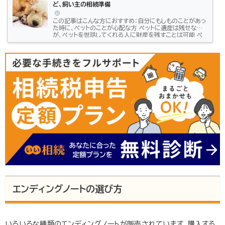
ど、飼い主の相続準備
この記事はこんな方におすすめ：自分にもしものことがあっ
た時に、ペットのことが心配な方 ペットに遺産は残せない
が、ペットを世話してくれる人に財産を残すことは可能 ペ
ットのために財産を残すには、遺言により負担付遺贈をお
こなう方法もある ペットのために財産を残すには、負担付
死因贈与契約や負担付生前契約、信託もある自らの死後、
犬や猫といったペットに遺産を残したいと思う方も多いで
しょう。しかし、人間であれば相続人になったり遺言の内容
にしたがって財産を受け取ったりすることが可能ですが、
動物は相続人になること...
エンディングノートの選び方
いろいろな種類のエンディングノートが販売されています。購入する