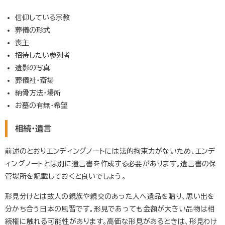
信仰している宗教
葬儀の形式
喪主
招待したい参列者
遺影の写真
葬儀社・斎場
納骨方法・場所
お墓の有無・希望
相続・遺言
前述のとおりエンディングノートには法的拘束力がないため、エンデ
ィングノートとは別に遺言書を作成する必要があります。遺言書の保
管場所を記載しておくと良いでしょう。
形見分けとは故人の親族や親交のあった人へ遺品を贈り、思い出を
分かち合う日本の風習です。形見であっても金額が大きい品物は相
続権に触れる可能性があります。高価な形見があるときは、形見わけ