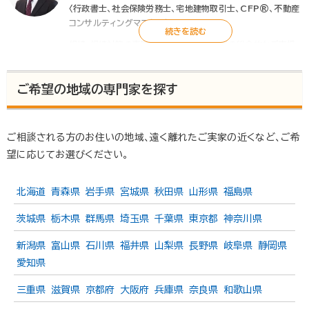
〈行政書士、社会保険労務士、宅地建物取引士、CFP®、不動産
コンサルティングマスター〉
相続・相続対策の専門家として、相続手続きの総合的なご支援
はもちろん、遺言書の作成などの相続対策もお客様と共に考
え、アドバイスをさせていただきます。また、後見や財産管理、民
ご希望の地域の専門家を探す
事（家族）信託などもお気軽にご相談ください。
▶行政書士ときた事務所
ご相談される方のお住いの地域、遠く離れたご実家の近くなど、ご希
望に応じてお選びください。
北海道
青森県
岩手県
宮城県
秋田県
山形県
福島県
茨城県
栃木県
群馬県
埼玉県
千葉県
東京都
神奈川県
新潟県
富山県
石川県
福井県
山梨県
長野県
岐阜県
静岡県
愛知県
三重県
滋賀県
京都府
大阪府
兵庫県
奈良県
和歌山県