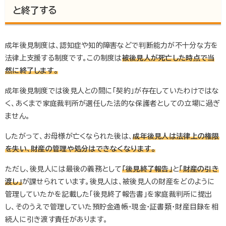
と終了する
成年後見制度は、認知症や知的障害などで判断能力が不十分な方を
法律上支援する制度です。この制度は
被後見人が死亡した時点で当
然に終了します。
成年後見制度では後見人との間に「契約」が存在していたわけではな
く、あくまで家庭裁判所が選任した法的な保護者としての立場に過ぎ
ません。
したがって、お母様が亡くなられた後は、
成年後見人は法律上の権限
を失い、財産の管理や処分はできなくなります。
ただし、後見人には最後の義務として
「後見終了報告」
と
「財産の引き
渡し」
が課せられています。後見人は、被後見人の財産をどのように
管理していたかを記載した「後見終了報告書」を家庭裁判所に提出
し、そのうえで管理していた預貯金通帳・現金・証書類・財産目録を相
続人に引き渡す責任があります。