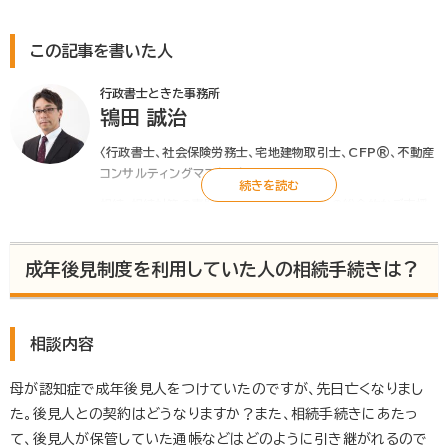
この記事を書いた人
行政書士ときた事務所
鴇田 誠治
〈行政書士、社会保険労務士、宅地建物取引士、CFP®、不動産
コンサルティングマスター〉
相続・相続対策の専門家として、相続手続きの総合的なご支援
はもちろん、遺言書の作成などの相続対策もお客様と共に考
え、アドバイスをさせていただきます。また、後見や財産管理、民
成年後見制度を利用していた人の相続手続きは？
事（家族）信託などもお気軽にご相談ください。
▶行政書士ときた事務所
相談内容
母が認知症で成年後見人をつけていたのですが、先日亡くなりまし
た。後見人との契約はどうなりますか？また、相続手続きにあたっ
て、後見人が保管していた通帳などはどのように引き継がれるので