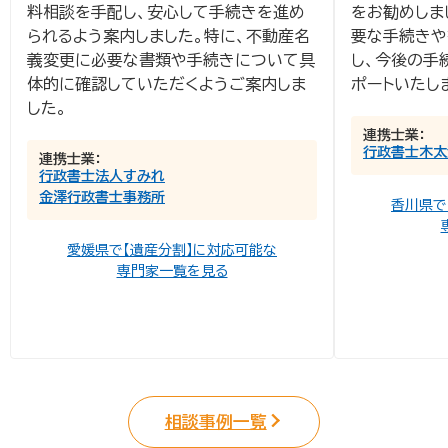
料相談を手配し、安心して手続きを進め
をお勧めしま
られるよう案内しました。特に、不動産名
要な手続きや
義変更に必要な書類や手続きについて具
し、今後の手
体的に確認していただくようご案内しま
ポートいたし
した。
連携士業：
行政書士木太
連携士業：
行政書士法人すみれ
金澤行政書士事務所
香川県で
愛媛県で【遺産分割】に対応可能な
専門家一覧を見る
相談事例一覧