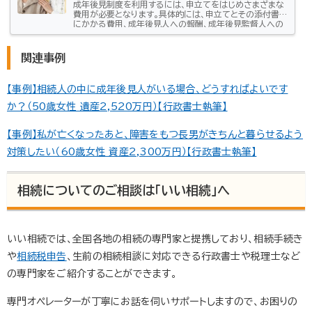
成年後見制度を利用するには、申立てをはじめさまざまな
費用が必要となります。具体的には、申立てとその添付書類
にかかる費用、成年後見人への報酬、成年後見監督人への
報酬、登記にかかる費用などです。特に成年後見人と成年
後見監督人への報酬は、制度を利用している限り発生する
費用です。多くのケースで被後見人が亡くなるまで必要に
関連事例
なるものですから、しっかりと理解しておく必要がありま
す。この記事では、成年後見制度を利用するにあたって必
要な、申立ての費用、後見人への月々の報酬と追加の報酬、
【事例】相続人の中に成年後見人がいる場合、どうすればよいです
登記などの費用などについ...
か？（50歳女性 遺産2,520万円）【行政書士執筆】
【事例】私が亡くなったあと、障害をもつ長男がきちんと暮らせるよう
対策したい（60歳女性 資産2,300万円）【行政書士執筆】
相続についてのご相談は「いい相続」へ
いい相続では、全国各地の相続の専門家と提携しており、相続手続き
や
相続税申告
、生前の相続相談に対応できる行政書士や税理士など
の専門家をご紹介することができます。
専門オペレーターが丁寧にお話を伺いサポートしますので、お困りの