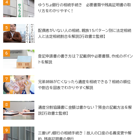
4
ゆうちょ銀行の相続手続き 必要書類や残高証明書の取
り方をわかりやすく！
5
配偶者がいない人の相続、親族15パターン別に法定相続
人と法定相続割合を解説【行政書士監修】
6
登記申請書の書き方は？記載例や必要書類、作成のポイン
トを解説
7
兄弟姉妹が亡くなったら遺産を相続できる？相続の順位
や割合を図表でわかりやすく解説
8
遺産分割協議書に金額は書かない？預金の記載方法を解
説【行政書士監修】
9
三菱UFJ銀行の相続手続き｜故人の口座の名義変更や解
約、残高証明書の発行