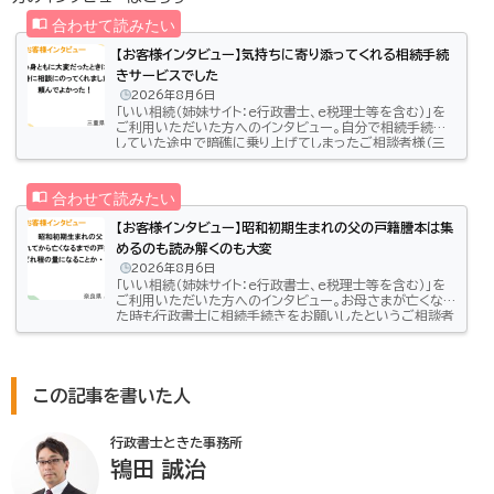
【お客様インタビュー】気持ちに寄り添ってくれる相続手続
きサービスでした
2026年8月6日
「いい相続（姉妹サイト：e行政書士、e税理士等を含む）」を
ご利用いただいた方へのインタビュー。自分で相続手続き
していた途中で暗礁に乗り上げてしまったご相談者様（三
重県/40代女性）どのようにお悩みを解決したのかお話し
いただきました。とにかく煩雑な相続手続き生前、夫は終活
をしたがりませんでした。終活や遺言は、死ぬことを認めた
ことになってしまうからしたくなかったようで、そんな姿を
見ていた私たちも万一のときは「自分たちでなんとかすれ
【お客様インタビュー】昭和初期生まれの父の戸籍謄本は集
ばいい」と腹をくくって夫を支えました。そして、2年の闘病
めるのも読み解くのも大変
の末、今年4月に亡…
2026年8月6日
「いい相続（姉妹サイト：e行政書士、e税理士等を含む）」を
ご利用いただいた方へのインタビュー。お母さまが亡くなっ
た時も行政書士に相続手続きをお願いしたというご相談者
様（奈良県/50代男性）お父様の相続ではどのようなお悩
みがあって「いい相続」にご相談いただいたのかをお話し
いただきました。必要書類が多すぎる！手続きのためだけ
に費やす時間は取れない昭和初期に生まれの父の戸籍集
め、いったいどのくらいの量になることか・・・──相続につ
この記事を書いた人
いてどのようなお悩みがあったのでしょうか。父が９１歳で
他界し、兄と弟の私が相…
行政書士ときた事務所
鴇田 誠治