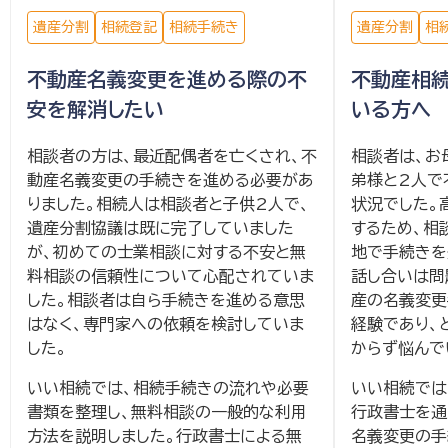
遺産分割
相続登記
相続手続き
遺産分割
相
不動産名義変更を進める際の不
不動産相
安を解消したい
いる方へ
相談者の方は、最近配偶者を亡くされ、不
相談者は、お
動産名義変更の手続きを進める必要があ
弟様と2人で
りました。相続人は相談者と子供2人で、
状況でした。
遺産分割協議は既に完了していました
するため、相
が、初めての士業相談に対する不安と無
地で手続きを
料相談の信頼性について心配されていま
話し合いは問
した。相談者は自ら手続きを進める意思
産の名義変更
はなく、専門家への依頼を検討していま
経験であり、
した。
からず悩んで
いい相続では、相続手続きの流れや必要
いい相続では
書類を整理し、無料相談の一般的な利用
行政書士を通
方法を説明しました。行政書士による無
名義変更の手