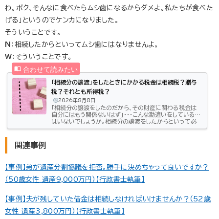
わ。ボク、そんなに食べたらムシ歯になるからダメよ。私たちが食べた
げる」というのでケンカになりました。
そういうことです。
N
：相続したからといってムシ歯にはなりませんよ。
W
：そういうことです。
「相続分の譲渡」をしたときにかかる税金は相続税？贈与
税？それとも所得税？
2026年8月8日
「相続分の譲渡をしたのだから、その財産に関わる税金は
自分にはもう関係ないはず」・・・こんな勘違いをしている方
はいないでしょうか。相続分の譲渡をしたからといって必
ずしもその譲渡した相続分の税金を支払わなくてもよくな
る、というわけではないのです。相続分の譲渡でも、無料で
譲渡したのか、有償だったのか、または、相続人に譲渡した
関連事例
のか、第三者に譲渡したのか、などの条件によって課税さ
れる税金の考え方が変わります。この記事では、相続分の
譲渡による税金の考え方について説明します。是非参考に
【事例】弟が遺産分割協議を拒否。勝手に決めちゃって良いですか？
してください。相続分...
（50歳女性 遺産9,000万円）【行政書士執筆】
【事例】夫が残していた借金は相続しなければいけませんか？（52歳
女性 遺産3,800万円）【行政書士執筆】