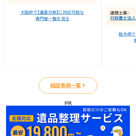
大阪府で【遺産分割】に対応可能な
連携士業：
行政書士法人
専門家一覧を見る
栃木県で
相談事例一覧
PR