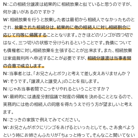
N
：この相続分譲渡は結果的に相続放棄と似ていると思うのですが、
何か違いがあるのですか？
W
：相続放棄を行うと放棄した者は最初から相続人でなかったものと
され、
放棄された相続分は、結果的に他の相続人に対し相続割合に
応じて均等に帰属する
こととなります。さきほどのリンゴが四つ切で
はなく、三つ切りの状態で分けられるということです。負債について
も債権者に対し相続放棄を主張することが出来ます。また、相続放棄
は家庭裁判所へ申述することが必要ですが、
相続分譲渡は当事者間
の合意で成立します。
N
：当事者とは、「お兄さんとボク」と考えて差し支えありませんか？
W
：そうです。「譲渡人と譲受人」のことを指します。
N
：じゃあ当事者間でこっそりやれるということですか？
W
：最終的には遺産分割協議で財産の帰属を決めることとなるので、
実務的には他の相続人の同意を得たうえで行う方が望ましいと考え
ます。
N
：さっきの家族で例えてみてください。
W
：お兄さんがボクにリンゴをあげるといったとしても、さあ食べよう
という時にお姉さんふたりが「ちょっと待って。そんなこと聞いてない