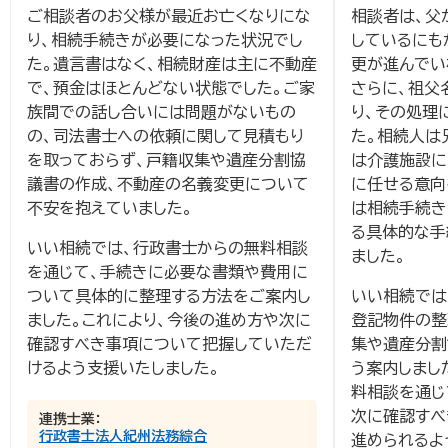
ご相談者のお父様が最近お亡くなりにな
相談者は、父
り、相続手続きが必要になった状況でし
しているにも
た。遺言書はなく、相続財産は主に不動産
更が進んでい
で、預金はほとんどない状態でした。ご家
さらに、祖父
族間での話し合いには問題がないもの
り、その処理
の、司法書士への依頼に関して見積もり
た。相続人は
を取っておらず、戸籍収集や遺産分割協
は介護施設に
議書の作成、不動産の名義変更について
に任せる意向
不安を抱えていました。
は相続手続き
る具体的な手
いい相続では、行政書士からの無料相談
ました。
を通じて、手続きに必要な書類や費用に
ついて具体的に整理する方法をご案内し
いい相続では
ました。これにより、今後の進め方や次に
登記物件の整
確認すべき事項について把握していただ
集や遺産分割
けるよう支援いたしました。
う案内しまし
料相談を通じ
次に確認すべ
連携士業：
行政書士法人紀州法務綜合
進められるよ