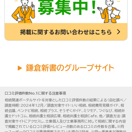
鎌倉新書のグループサイト
口コミ評価件数No.1に関する注意事項
相続関連ポータルサイトを対象とした口コミ評価件数の結果による（自社調べ／
調査時期：2024年12月／調査対象サイト：いい相続、相続費用見積ガイド、相
続会議、ベンナビ相続、相続プラス、そうぞくガイド、ミツモア、つぐなび、相続弁
護士ドットコム、相続弁護士相談広場、相続弁護士相談Cafe、他／調査方法：調
査対象サイトにアクセスし、士業個人及び士業事務所に対して相続に関する内容
で掲載されている口コミ評価=レビュー点数のある口コミの件数を合算。※同
一ユーザーの口コミが重複掲載されている場合は除外。※同一事業者が複数サ