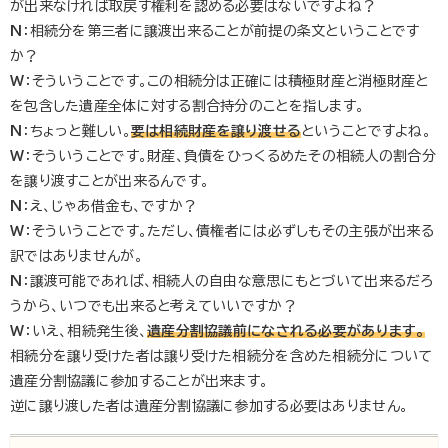
が出来なければ取戻す権利を認める必要はないですよね？
N
：相続分を第三者に譲渡出来ることが前提の条文ということです
か？
W
：そういうことです。この相続分は正確には積極財産と消極財産と
を包含した遺産全体に対する割合持分のことを指します。
N
：ちょっと難しい。
要は相続財産を譲り渡せる
ということですよね。
W
：そういうことです。財産、負債をひっくるめたその相続人の割合分
を譲り渡すことが出来るんです。
N
：え、じゃあ借金も、ですか？
W
：そういうことです。ただし、債権者には必ずしもその主張が出来る
訳ではありませんが。
N
：譲渡可能であれば、相続人の自由な意思にもとづいて出来るだろ
うから、いつでも出来ると考えていいですか？
W
：いえ、相続発生後、
遺産分割協議前になされる必要があります。
相続分を譲り受けた者は譲り受けた相続分を含めた相続分について
遺産分割協議に参加することが出来ます。
逆に譲り渡した者は遺産分割協議に参加する必要はありません。