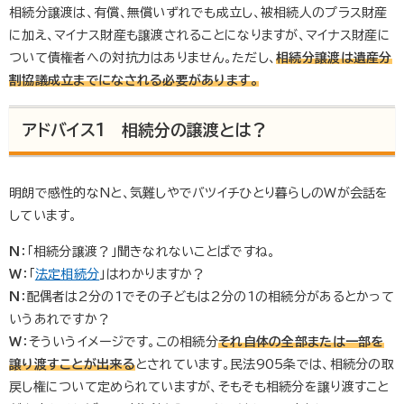
相続分譲渡は、有償、無償いずれでも成立し、被相続人のプラス財産
に加え、マイナス財産も譲渡されることになりますが、マイナス財産に
ついて債権者への対抗力はありません。ただし、
相続分譲渡は遺産分
割協議成立までになされる必要があります。
アドバイス1 相続分の譲渡とは？
明朗で感性的なNと、気難しやでバツイチひとり暮らしのWが会話を
しています。
N
：「相続分譲渡？」聞きなれないことばですね。
W
：「
法定相続分
」はわかりますか？
N
：配偶者は2分の1でその子どもは2分の1の相続分があるとかって
いうあれですか？
W
：そういうイメージです。この相続分
それ自体の全部または一部を
譲り渡すことが出来る
とされています。民法905条では、相続分の取
戻し権について定められていますが、そもそも相続分を譲り渡すこと