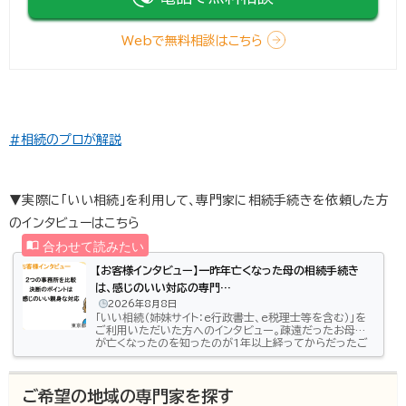
Webで無料相談はこちら
#相続のプロが解説
▼実際に「いい相続」を利用して、専門家に相続手続きを依頼した方
のインタビューはこちら
【お客様インタビュー】一昨年亡くなった母の相続手続き
は、感じのいい対応の専門…
2026年8月8日
「いい相続（姉妹サイト：e行政書士、e税理士等を含む）」を
ご利用いただいた方へのインタビュー。疎遠だったお母様
が亡くなったのを知ったのが1年以上経ってからだったご
相談者様（東京都/40代女性）どのように相続のお悩みを
解決したのかお話しいただきました。疎遠だった母は2年前
に亡くなっていた亡くなってから時間が経ってしまった相
ご希望の地域の専門家を探す
続手続き──相続についてどのようなお悩みがあったの