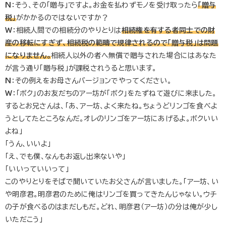
N
：そう、その「贈与」ですよ。お金を払わずモノを受け取ったら
「贈与
税」
がかかるのではないですか？
W
：相続人間での相続分のやりとりは
相続権を有する者同士での財
産の移転にすぎず、相続税の範疇で規律されるので「贈与税」は問題
になりません。
相続人以外の者へ無償で贈与された場合にはあなた
が言う通り「贈与税」が課税されうると思います。
N
：その例えをお母さんバージョンでやってください。
W
：「ボク」のお友だちのアー坊が「ボク」をたずねて遊びに来ました。
するとお兄さんは、「あ、アー坊、よく来たね。ちょうどリンゴを食べよ
うとしてたところなんだ。オレのリンゴをアー坊にあげるよ。ボクいい
よね」
「うん、いいよ」
「え、でも僕、なんもお返し出来ないや」
「いいっていいって」
このやりとりをそばで聞いていたお父さんが言いました。「アー坊、い
や明彦君。明彦君のために俺はリンゴを買ってきたんじゃない。ウチ
の子が食べるのはまだしもだ。どれ、明彦君（アー坊）の分は俺が少し
いただこう」