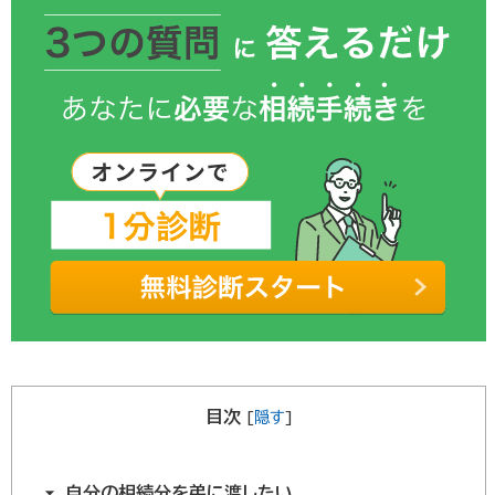
目次
[
隠す
]
自分の相続分を弟に渡したい