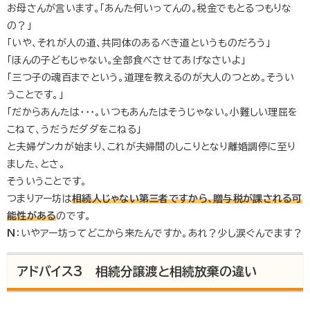
お母さんが言います。「あんた何いってんの。税金でもとるつもりな
の？」
「いや、それが人の道、共同体のあるべき道というものだろう」
「ほんの子どもじゃない。全部食べさせてあげなさいよ」
「三つ子の魂百までという。道理を教えるのが大人のつとめ。そうい
うことです。」
「だからあんたは・・・。いつもあんたはそうじゃない。小難しい理屈を
こねて、うだうだダダをこねる」
と夫婦ゲンカが始まり、これが夫婦間のしこりとなり離婚調停に至り
ました、とさ。
そういうことです。
つまりアー坊は
相続人じゃない第三者ですから、贈与税が課される可
能性がある
のです。
N
：いやアー坊ってどこから来たんですか。あれ？少し涙ぐんでます？
アドバイス3 相続分譲渡と相続放棄の違い